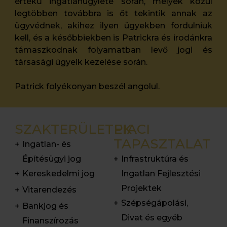
értékű ingatlanügylete során, melyek közül
legtöbben továbbra is őt tekintik annak az
ügyvédnek, akihez ilyen ügyekben fordulniuk
kell, és a későbbiekben is Patrickra és irodánkra
támaszkodnak folyamatban levő jogi és
társasági ügyeik kezelése során.
Patrick folyékonyan beszél angolul.
SZAKTERÜLETEK
PIACI
TAPASZTALAT
Ingatlan- és
Építésügyi jog
Infrastruktúra és
Kereskedelmi jog
Ingatlan Fejlesztési
Projektek
Vitarendezés
Szépségápolási,
Bankjog és
Divat és egyéb
Finanszírozás