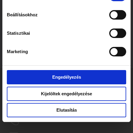
Beállításokhoz
Statisztikai
Marketing
Engedélyezés
TAUSZ PATRICK
Szenior Partner
Kijelöltek engedélyezése
patrick.tausz@szecskay.com
Elutasítás
+36709322520