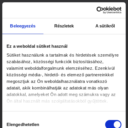
Skip
to
content
Beleegyezés
Részletek
A sütikről
Ez a weboldal sütiket használ
Sütiket használunk a tartalmak és hirdetések személyre
szabásához, közösségi funkciók biztosításához,
valamint weboldalforgalmunk elemzéséhez. Ezenkívül
közösségi média-, hirdető- és elemező partnereinkkel
megosztjuk az Ön weboldalhasználatra vonatkozó
adatait, akik kombinálhatják az adatokat más olyan
adatokkal, amelyeket Ön adott meg számukra vagy az
Ön által használt más szolgáltatásokból gyűjtöttek.
Hozzájárulás
Elengedhetetlen
kiválasztása