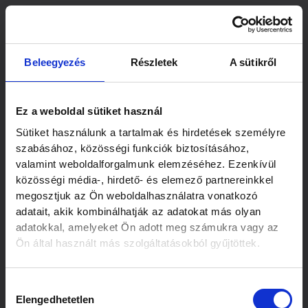
Skip
to
content
Beleegyezés
Részletek
A sütikről
Ez a weboldal sütiket használ
Sütiket használunk a tartalmak és hirdetések személyre
szabásához, közösségi funkciók biztosításához,
valamint weboldalforgalmunk elemzéséhez. Ezenkívül
közösségi média-, hirdető- és elemező partnereinkkel
megosztjuk az Ön weboldalhasználatra vonatkozó
adatait, akik kombinálhatják az adatokat más olyan
adatokkal, amelyeket Ön adott meg számukra vagy az
Ön által használt más szolgáltatásokból gyűjtöttek.
Hozzájárulás
Elengedhetetlen
kiválasztása