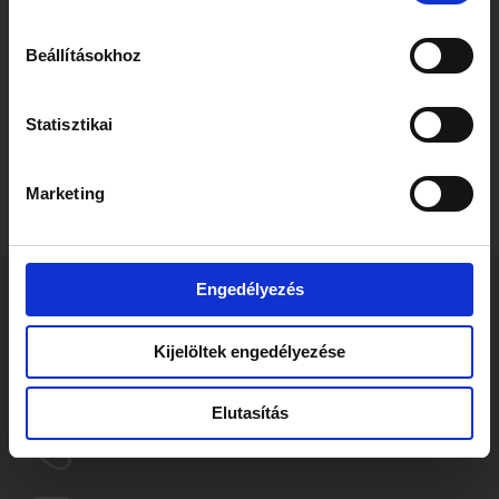
Beállításokhoz
Statisztikai
Marketing
Engedélyezés
SZABÓ EMIL
Ügyvéd
Kijelöltek engedélyezése
emil.szabo@szecskay.com
Elutasítás
+3614723000