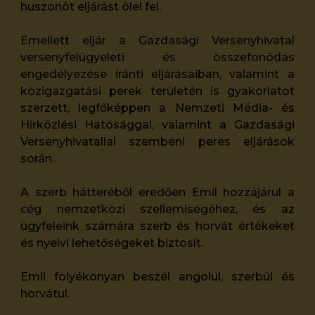
huszonöt eljárást ölel fel.
Emellett eljár a Gazdasági Versenyhivatal
versenyfelügyeleti és összefonódás
engedélyezése iránti eljárásaiban, valamint a
közigazgatási perek területén is gyakorlatot
szerzett, legfőképpen a Nemzeti Média- és
Hírközlési Hatósággal, valamint a Gazdasági
Versenyhivatallal szembeni peres eljárások
során.
A szerb hátteréből eredően Emil hozzájárul a
cég nemzetközi szellemiségéhez, és az
ügyfeleink számára szerb és horvát értékeket
és nyelvi lehetőségeket biztosít.
Emil folyékonyan beszél angolul, szerbül és
horvátul.