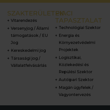
SZAKTERÜLETEK
PIACI
TAPASZTALAT
Vitarendezés
Technológiai Szektor
Versenyjog / Állami
támogatások / EU
Energia és
Jog
Környezetvédelmi
Projektek
Kereskedelmi jog
Logisztikai,
Társasági jog /
Közlekedési és
Vállalatfelvásárlás
Repülési Szektor
Autóipari Szektor
Magán ügyfelek /
Vagyontervezés