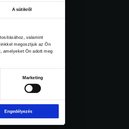
A sütikről
tosításához, valamint
einkkel megosztjuk az Ön
l, amelyeket Ön adott meg
Marketing
Engedélyezés