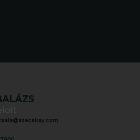
BALÁZS
lölt
.csala@szecskay.com
23000