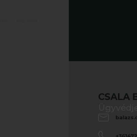
rier
Kapcsolat
CSALA 
Ügyvédje
balazs
+36147