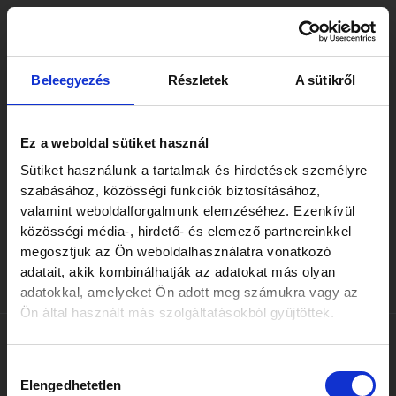
Skip
Post
to
navigation
content
Róbert tapasztalt ügyvéd,
Beleegyezés
Részletek
A sütikről
aki mélyreható
ismeretekkel bír, mindig
Ez a weboldal sütiket használ
alaposan felkészült, és
Sütiket használunk a tartalmak és hirdetések személyre
szabásához, közösségi funkciók biztosításához,
nagy gondot fordít a
valamint weboldalforgalmunk elemzéséhez. Ezenkívül
részletekre.
közösségi média-, hirdető- és elemező partnereinkkel
megosztjuk az Ön weboldalhasználatra vonatkozó
By
Barbara Sulyok
/
november 12, 2025
adatait, akik kombinálhatják az adatokat más olyan
adatokkal, amelyeket Ön adott meg számukra vagy az
Ön által használt más szolgáltatásokból gyűjtöttek.
PREVIOUS
NEXT
Hozzájárulás
Elengedhetetlen
kiválasztása