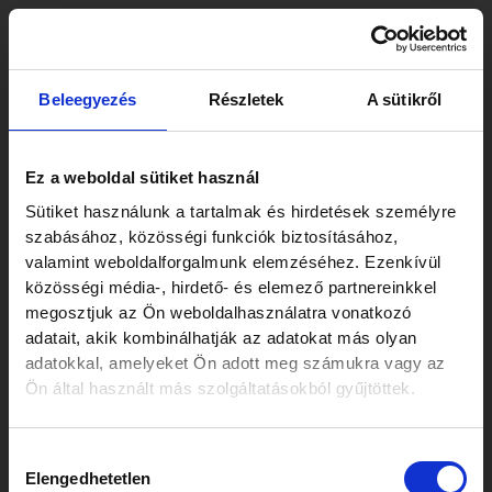
Skip
Post
to
navigation
content
Rendkívül tapasztaltak a
Beleegyezés
Részletek
A sütikről
nemzetközi
tranzakciókban, jól
Ez a weboldal sütiket használ
tájékozottak, mindig
Sütiket használunk a tartalmak és hirdetések személyre
szabásához, közösségi funkciók biztosításához,
elérhetőek és készek extra
valamint weboldalforgalmunk elemzéséhez. Ezenkívül
erőfeszítéseket is
közösségi média-, hirdető- és elemező partnereinkkel
megosztjuk az Ön weboldalhasználatra vonatkozó
megtenni. Kiváló ügyvédi
adatait, akik kombinálhatják az adatokat más olyan
csapatukkal tűnnek ki, akik
adatokkal, amelyeket Ön adott meg számukra vagy az
Ön által használt más szolgáltatásokból gyűjtöttek.
rendíthetetlen
elkötelezettséget
Hozzájárulás
tanúsítanak a kiválóság és
Elengedhetetlen
kiválasztása