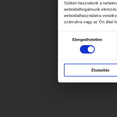
Sütiket használunk a tartal
weboldalforgalmunk elemzésé
weboldalhasználatra vonatko
számukra vagy az Ön által ha
Hozzájárulás
Elengedhetetlen
kiválasztása
Elutasítás