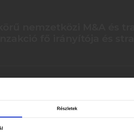
rier
Kapcsolat
skörű nemzetközi M&A és tra
nzakció fő irányítója és stra
A csapat teljes mértékben képes nemzetközi környezetben és több joghatóságra kiterjedő projektekben dolgozni, a projekt követelményeinek és határidejének megfelelően.
Részletek
ál