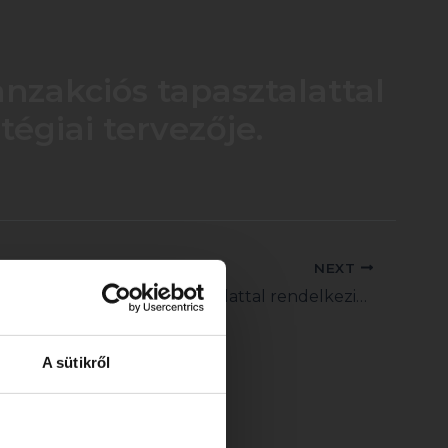
nzakciós tapasztalattal
tégiai tervezője.
NEXT
Görgényi Orsolya kiemelkedő tapasztalattal rendelkezik, és pontosan ismeri az ügyfelek igényeit. Azonnal felismerte, mi a lényeg, és rendkívül precíz, célzott tanácsot nyújtott.
A sütikről