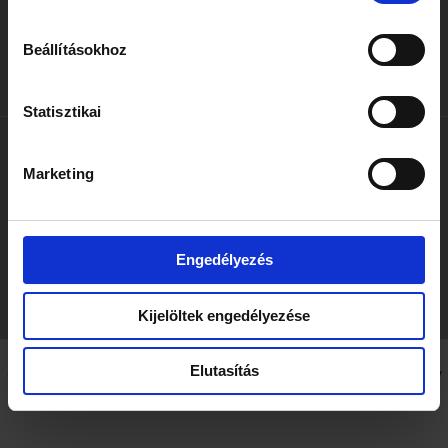
emberek.
Beállításokhoz
By
Barbara Sulyok
/
november 12, 2025
Statisztikai
PREVIOUS
NEXT
Marketing
Engedélyezés
Kijelöltek engedélyezése
Elutasítás
Copyright © 2026 Szecskay Attorneys at Law | Powered by
Astra WordPress Theme