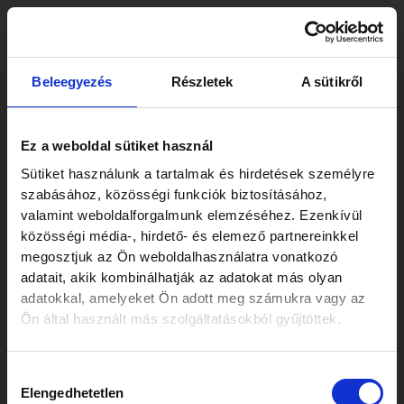
Skip
Post
to
navigation
content
Mély iparági ismeretek,
Beleegyezés
Részletek
A sütikről
erős csapat és kiváló
minőség jellemzi őket.
Ez a weboldal sütiket használ
Nagyon értékeltem az
Sütiket használunk a tartalmak és hirdetések személyre
szabásához, közösségi funkciók biztosításához,
ügyfélközpontúságukat és
valamint weboldalforgalmunk elemzéséhez. Ezenkívül
azt a képességüket, hogy
közösségi média-, hirdető- és elemező partnereinkkel
megosztjuk az Ön weboldalhasználatra vonatkozó
kreativitásukat hatékonyan
adatait, akik kombinálhatják az adatokat más olyan
felhasználva kézzelfogható
adatokkal, amelyeket Ön adott meg számukra vagy az
Ön által használt más szolgáltatásokból gyűjtöttek.
eredményeket érnek el.
Élvezet velük dolgozni, és
Hozzájárulás
mindemellett nagyszerű
Elengedhetetlen
kiválasztása