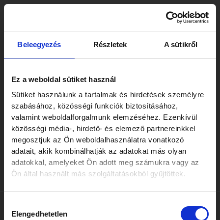
Skip
Post
to
navigation
content
A csapat erőssége abban
Beleegyezés
Részletek
A sütikről
rejlik, hogy magabiztosan
eligazodik a versenyjog
Ez a weboldal sütiket használ
összetett kérdéseiben,
Sütiket használunk a tartalmak és hirdetések személyre
szabásához, közösségi funkciók biztosításához,
miközben gyakorlati,
valamint weboldalforgalmunk elemzéséhez. Ezenkívül
ügyfélközpontú
közösségi média-, hirdető- és elemező partnereinkkel
megosztjuk az Ön weboldalhasználatra vonatkozó
megoldásokat kínál.
adatait, akik kombinálhatják az adatokat más olyan
adatokkal, amelyeket Ön adott meg számukra vagy az
By
Barbara Sulyok
/
november 12, 2025
Ön által használt más szolgáltatásokból gyűjtöttek.
Hozzájárulás
Elengedhetetlen
kiválasztása
PREVIOUS
NEXT