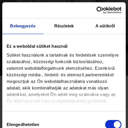
Hírek
Beleegyezés
Részletek
A sütikről
Ez a weboldal sütiket használ
Sütiket használunk a tartalmak és hirdetések személyre
szabásához, közösségi funkciók biztosításához,
valamint weboldalforgalmunk elemzéséhez. Ezenkívül
közösségi média-, hirdető- és elemező partnereinkkel
megosztjuk az Ön weboldalhasználatra vonatkozó
adatait, akik kombinálhatják az adatokat más olyan
adatokkal, amelyeket Ön adott meg számukra vagy az
Ön által használt más szolgáltatásokból gyűjtöttek.
Hozzájárulás
Elengedhetetlen
kiválasztása