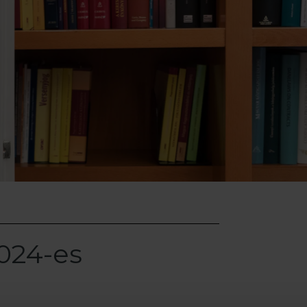
024-es
a