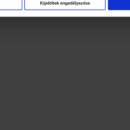
Kijelöltek engedélyezése
Adatkezel
ajos tér 16-17.
Impress
Sütik