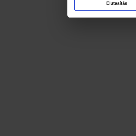
Elutasítás
H-1055 Budapest, Kossuth L
+36 (1) 472 3000
info@szecskay.com