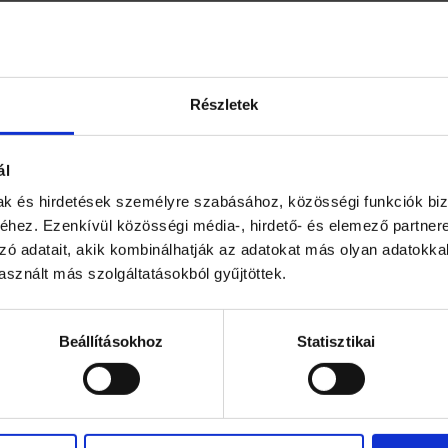
mű munkajogi magazinjának 2024
Részletek
yar vonatkozású fejezetét
Kovács
s
Pataki Martina
szerezte.
ál
 intelligenciával, a munkavállalók
mak és hirdetések személyre szabásához, közösségi funkciók biz
hez. Ezenkívül közösségi média-, hirdető- és elemező partner
gzéssel és más aktuális munkajogi
zó adatait, akik kombinálhatják az adatokat más olyan adatokka
bb magyar szabályozásra.
sznált más szolgáltatásokból gyűjtöttek.
. oldalán olvasható.
Beállításokhoz
Statisztikai