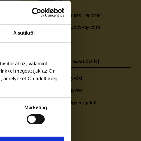
Kovács Zoltán Balázs, Partner
zoltan.kovacs@szecskay.com
A sütikről
+36709322533
tosításához, valamint
einkkel megosztjuk az Ön
Czibere Dóra, Ügyvéd
l, amelyeket Ön adott meg
Cseh Viktória, Ügyvéd
Pataki Martina, Ügyvédjelölt
Marketing
Megosztás