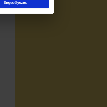
Engedélyezés
ési tájékoztató
zum