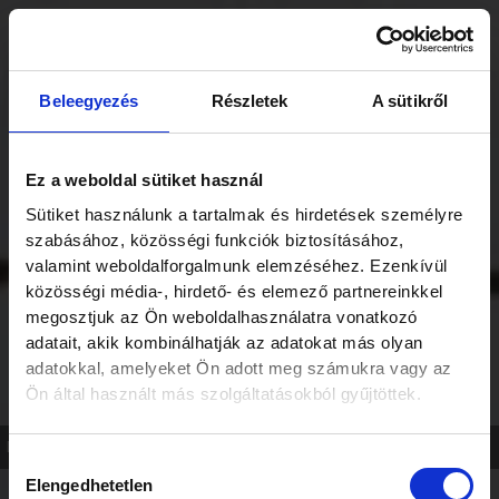
Skip
to
content
Beleegyezés
Részletek
A sütikről
Ez a weboldal sütiket használ
Kövessen minket
Sütiket használunk a tartalmak és hirdetések személyre
szabásához, közösségi funkciók biztosításához,
valamint weboldalforgalmunk elemzéséhez. Ezenkívül
közösségi média-, hirdető- és elemező partnereinkkel
megosztjuk az Ön weboldalhasználatra vonatkozó
adatait, akik kombinálhatják az adatokat más olyan
adatokkal, amelyeket Ön adott meg számukra vagy az
Ön által használt más szolgáltatásokból gyűjtöttek.
Festmény: Konok Tamás
Hozzájárulás
Elengedhetetlen
kiválasztása