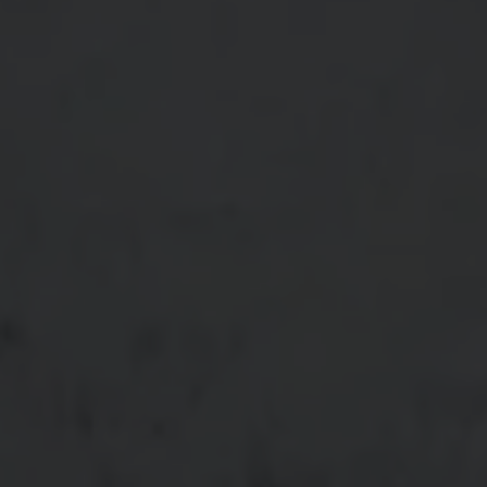
H-
Adatkezelési
1055
tájékoztató
Budapest,
Impresszum
Kossuth
Sütik
Lajos
tér
16-
17.
+36
(1)
472