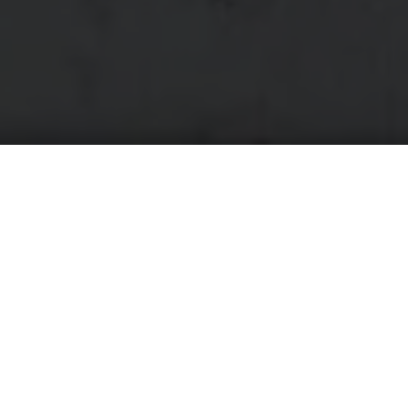
3000
info@szecskay.com
HÍREK
Szűrés kategória szerint